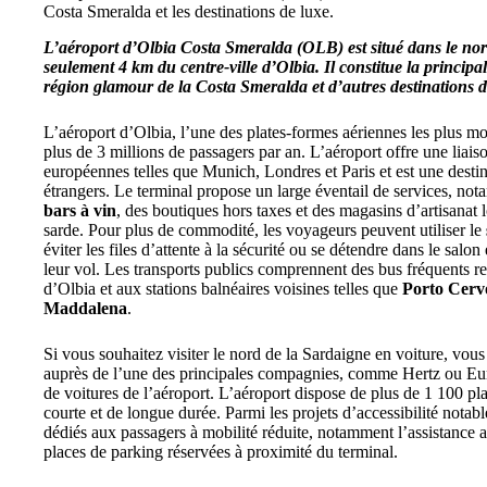
Costa Smeralda et les destinations de luxe.
L’aéroport d’Olbia Costa Smeralda (OLB) est situé dans le nor
seulement 4 km du centre-ville d’Olbia.
Il constitue la principa
région glamour de la Costa Smeralda et d’autres destinations d
L’aéroport d’Olbia, l’une des plates-formes aériennes les plus m
plus de 3 millions de passagers par an. L’aéroport offre une liaiso
européennes telles que Munich, Londres et Paris et est une destina
étrangers. Le terminal propose un large éventail de services, n
bars à vin
, des boutiques hors taxes et des magasins d’artisanat l
sarde. Pour plus de commodité, les voyageurs peuvent utiliser le
éviter les files d’attente à la sécurité ou se détendre dans le sal
leur vol. Les transports publics comprennent des bus fréquents rel
d’Olbia et aux stations balnéaires voisines telles que
Porto Cerv
Maddalena
.
Si vous souhaitez visiter le nord de la Sardaigne en voiture, vou
auprès de l’une des principales compagnies, comme Hertz ou Eur
de voitures de l’aéroport. L’aéroport dispose de plus de 1 100 pl
courte et de longue durée. Parmi les projets d’accessibilité notabl
dédiés aux passagers à mobilité réduite, notamment l’assistance a
places de parking réservées à proximité du terminal.