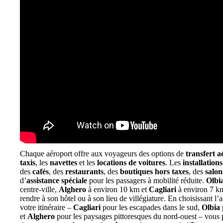
Chaque aéroport offre aux voyageurs des options de
transfert 
taxis
, les
navettes
et les
locations de voitures
. Les
installation
des
cafés
, des
restaurants
, des
boutiques hors taxes
, des
salo
d’
assistance spéciale
pour les passagers à mobilité réduite.
Olbi
centre-ville,
Alghero
à environ 10 km et
Cagliari
à environ 7 km,
rendre à son hôtel ou à son lieu de villégiature. En choisissant l’
votre itinéraire –
Cagliari
pour les escapades dans le sud,
Olbia
et
Alghero
pour les paysages pittoresques du nord-ouest – vous po