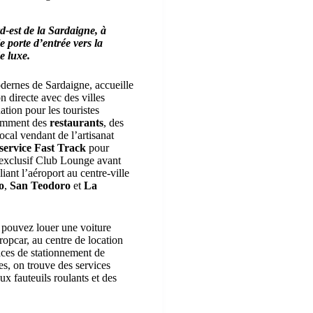
d-est de la Sardaigne, à
le porte d’entrée vers la
e luxe.
odernes de Sardaigne, accueille
n directe avec des villes
tion pour les touristes
otamment des
restaurants
, des
ocal vendant de l’artisanat
service Fast Track
pour
on exclusif Club Lounge avant
iant l’aéroport au centre-ville
o
,
San Teodoro
et
La
s pouvez louer une voiture
opcar, au centre de location
aces de stationnement de
es, on trouve des services
ux fauteuils roulants et des