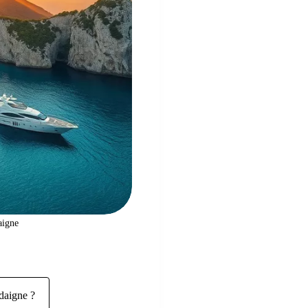
aigne
rdaigne ?