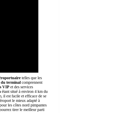
aéroportuaire
telles que les
s du terminal
comprennent
ns VIP
et des services
a
étant situé à environ 4 km du
 il est facile et efficace de se
aéroport le mieux adapté à
pour les côtes nord pimpantes
urrez tirer le meilleur parti