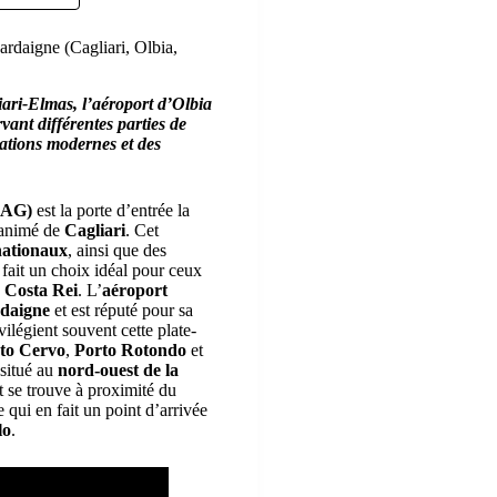
ardaigne (Cagliari, Olbia,
iari-Elmas, l’aéroport d’Olbia
ant différentes parties de
lations modernes et des
CAG)
est la porte d’entrée la
e animé de
Cagliari
. Cet
nationaux
, ainsi que des
n fait un choix idéal pour ceux
u
Costa Rei
. L’
aéroport
rdaigne
et est réputé pour sa
ivilégient souvent cette plate-
to Cervo
,
Porto Rotondo
et
 situé au
nord-ouest de la
et se trouve à proximité du
e qui en fait un point d’arrivée
lo
.