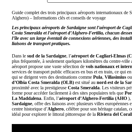
Guide complet des trois principaux aéroports internationaux de S
Alghero) – Informations clés et conseils de voyage
Les principaux aéroports de Sardaigne sont l’aéroport de Cagl
Costa Smeralda et l’aéroport d’Alghero-Fertilia, chacun desserv
l’île avec un large éventail de connexions aériennes, des instal
liaisons de transport pratiques.
Dans le
sud de la Sardaigne
, l’
aéroport de Cagliari-Elmas (
plus fréquentée, à seulement quelques kilomètres du centre-vill
aéroport propose une vaste sélection de
vols nationaux et inter
services de transport public efficaces en bus et en train, ce qui e
qui se dirigent vers des destinations comme
Pula
,
Villasimius
o
d’Olbia Costa Smeralda (OLB)
est situé au
nord-est de la Sa
proximité avec la prestigieuse
Costa Smeralda
. Les visiteurs pr
forme pour accéder facilement à des sites populaires tels que
Por
La Maddalena
. Enfin, l’
aéroport d’Alghero-Fertilia (AHO
),
Sardaigne
, offre des liaisons avec plusieurs villes européennes 
centre historique d’
Alghero
, célèbre pour son héritage catalan, c
idéal pour explorer le littoral pittoresque de la
Riviera del Coral