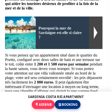
qui attire les touristes désireux de profiter à la fois de la
mer et de la ville.
Pourquoi la mer de
Sardaigne est-elle si claire
?
Si vous pensez qu’un appartement situé dans le quartier du
Poetto, configuré avec deux salles de bain et une terrasse sur
le toit, coûte entre
1 200 et 1 500 euros par semaine
pendant
la haute saison, vous devez vous tromper. Si vous portez
votre attention sur une villa vallonnée située au bord de la
plage, votre œil sera certainement envoûté : les prix dépassent
très facilement les
2 000 euros
. Il peut également être
intéressant d’envisager une location à moyen ou long terme,
pour une clientèle d’affaires qui choisit la mer comme fond
d’écran quotidien, où la continuité des revenus peut prendre
SARDINIA COSTA REI APARTMENT
une forme très intéressante, même en basse saison.
AIRBNB
BOOKING
La question que beaucoup se posent est : « Comment