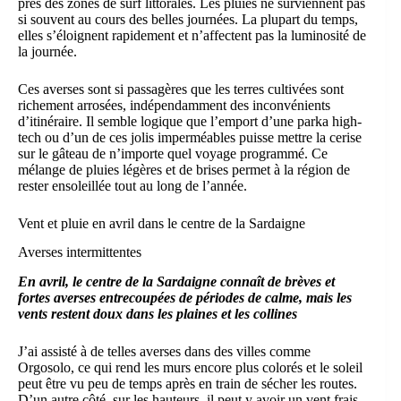
près des zones de surf littorales. Les pluies ne surviennent pas
si souvent au cours des belles journées. La plupart du temps,
elles s’éloignent rapidement et n’affectent pas la luminosité de
la journée.
Ces averses sont si passagères que les terres cultivées sont
richement arrosées, indépendamment des inconvénients
d’itinéraire. Il semble logique que l’emport d’une parka high-
tech ou d’un de ces jolis imperméables puisse mettre la cerise
sur le gâteau de n’importe quel voyage programmé. Ce
mélange de pluies légères et de brises permet à la région de
rester ensoleillée tout au long de l’année.
Vent et pluie en avril dans le centre de la Sardaigne
Averses intermittentes
En avril, le centre de la Sardaigne connaît de brèves et
fortes averses entrecoupées de périodes de calme, mais les
vents restent doux dans les plaines et les collines
J’ai assisté à de telles averses dans des villes comme
Orgosolo, ce qui rend les murs encore plus colorés et le soleil
peut être vu peu de temps après en train de sécher les routes.
D’un autre côté, sur les hauteurs, il peut y avoir un vent frais